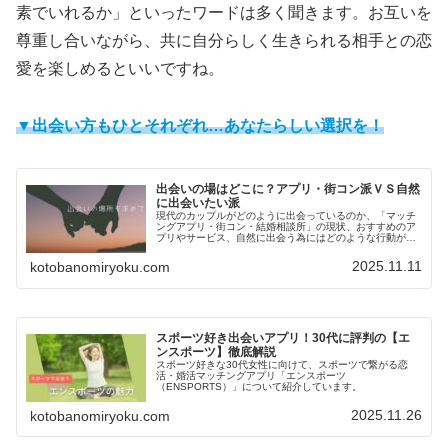
素でいれるか」といったワードは多く聞きます。お互いを
尊重し合いながら、共に自分らしく生きられる相手との恋
愛を楽しめるといいですね。
▼出会い方もひとそれぞれ…あなたらしい選択を！
出会いの場はどこに？アプリ・街コン派ＶＳ自然
に出会いたい派
現代のカップルがどのように出会っているのか、「マッチ
ングアプリ・街コン・結婚相談所」の現状、おすすめのア
プリやサービス、自然に出会う為にはどのような行動が必
要かなどについて解説しています。
2025.11.11
kotobanomiryoku.com
スポーツ好き出会いアプリ！30代に評判の【エ
ンスポーツ】徹底解説
スポーツ好きな30代女性に向けて、スポーツで繋がる恋
活・婚活マッチングアプリ「エンスポーツ
（ENSPORTS）」について紹介しています。
2025.11.26
kotobanomiryoku.com