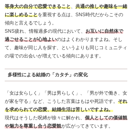
等身大の自分で恋愛できること
、
共通の推しや趣味を一緒
に楽しめること
を重視する点は、SNS時代だからこその
傾向と言えるでしょう。
SNS疲れ、情報過多の現代において、
お互いに自然体で
過ごせることが心地よい
のはよくわかりますよね。そし
て、趣味が同じ人を探す、というよりも同じコミュニティ
の場での出会いが増えている傾向にあります。
多様性による結婚の「カタチ」の変化
「女は女らしく」「男は男らしく」、「男が外で働き、女
が家を守る」など、こうした言葉はもはや死語です。
それ
を求められての恋愛、結婚生活は苦しいですよね。
現代はそうした呪縛が徐々に解かれ、
個人としての価値観
や魅力を尊重し合う恋愛観
が広がってきています。