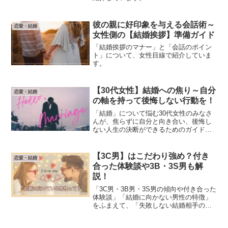
彼の親に好印象を与える会話術～
恋愛・結婚
女性側の【結婚挨拶】準備ガイド
「結婚挨拶のマナー」と「会話のポイン
ト」について、女性目線で紹介していま
す。
【30代女性】結婚への焦り～自分
恋愛・結婚
の軸を持って後悔しない行動を！
「結婚」について悩む30代女性のみなさ
んが、焦らずに自分と向き合い、後悔し
ない人生の決断ができるためのガイド記
事です。
【3C男】はこだわり強め？付き
恋愛・結婚
合った体験談や3B・3S男も解
説！
「3C男・3B男・3S男の傾向や付き合った
体験談」「結婚に向かない男性の特徴」
をふまえて、「失敗しない結婚相手の選
び方」を解説しています。