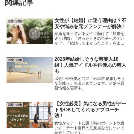
関連記事
女性が【結婚】に迷う理由は？不
恋愛・結婚
安や悩みを元プランナーが解決！
結婚を迷っている女性に向けて「結婚を
迷う理由」「迷ったときの自分への問い
かけ」「結婚してよかったこと」をまと
めています。
2026年結婚しそうな芸能人10
恋愛・結婚
組！人気アイドルや俳優あの芸人
も
出会いや根拠と共に「2026年結婚しそう
な芸能人」をまとめています。※随時最
新情報を更新中。
【女性必見】気になる男性がデー
恋愛・結婚
トをOKしてくれるアプローチ
法！
女性からデートに誘う時のポイントや誘
い方、デート当日の注意点などについて
紹介しています。