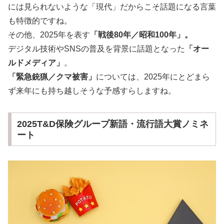
には見られないような「現代」だからこそ話題になる言葉
も特徴的ですね。
その他、2025年を表す
「戦後80年／昭和100年」。
デジタル技術やSNSの普及を背景に話題となった
「オー
ルドメディア」
。
「緊急銃猟／クマ被害」
については、2025年にとどまら
ず来年にも持ち越しそうな予感すらしますね。
2025T&D保険グループ新語・流行語大賞ノミネ
ート