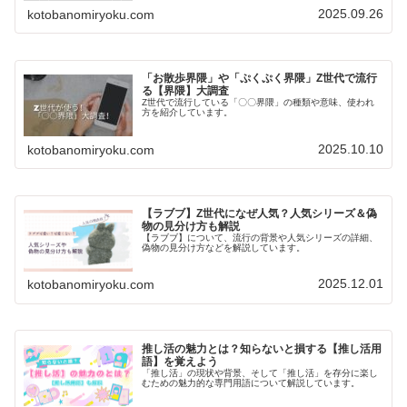
2025.09.26
kotobanomiryoku.com
「お散歩界隈」や「ぷくぷく界隈」Z世代で流行
る【界隈】大調査
Z世代で流行している「〇〇界隈」の種類や意味、使われ
方を紹介しています。
2025.10.10
kotobanomiryoku.com
【ラブブ】Z世代になぜ人気？人気シリーズ＆偽
物の見分け方も解説
【ラブブ】について、流行の背景や人気シリーズの詳細、
偽物の見分け方などを解説しています。
2025.12.01
kotobanomiryoku.com
推し活の魅力とは？知らないと損する【推し活用
語】を覚えよう
「推し活」の現状や背景、そして「推し活」を存分に楽し
むための魅力的な専門用語について解説しています。