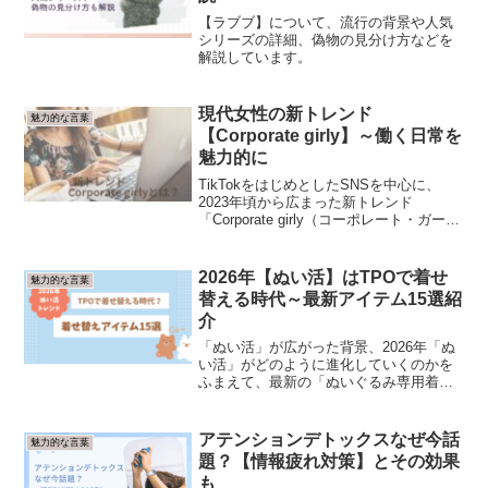
【ラブブ】について、流行の背景や人気
シリーズの詳細、偽物の見分け方などを
解説しています。
現代女性の新トレンド
魅力的な言葉
【Corporate girly】～働く日常を
魅力的に
TikTokをはじめとしたSNSを中心に、
2023年頃から広まった新トレンド
「Corporate girly（コーポレート・ガーリ
ー）」について解説しています。
2026年【ぬい活】はTPOで着せ
魅力的な言葉
替える時代～最新アイテム15選紹
介
「ぬい活」が広がった背景、2026年「ぬ
い活」がどのように進化していくのかを
ふまえて、最新の「ぬいぐるみ専用着せ
替えアイテム15選」を紹介しています。
アテンションデトックスなぜ今話
魅力的な言葉
題？【情報疲れ対策】とその効果
も