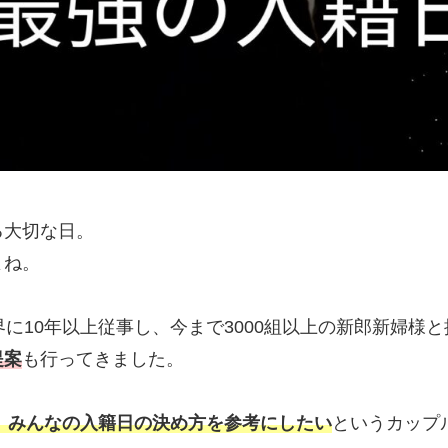
る大切な日。
よね。
に10年以上従事し、今まで3000組以上の新郎新婦様
提案
も行ってきました。
り、みんなの入籍日の決め方を参考にしたい
というカップ